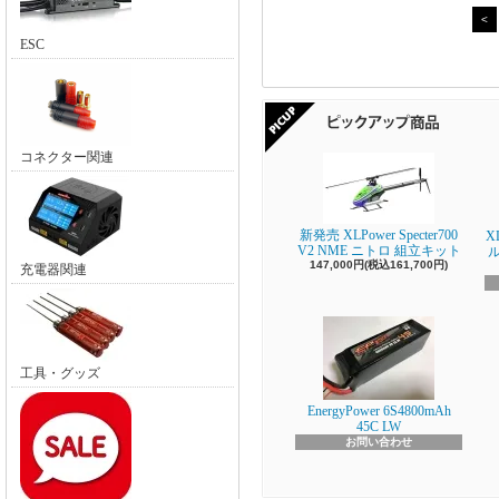
<
ESC
コネクター関連
新発売 XLPower Specter700
X
V2 NME ニトロ 組立キット
147,000円(税込161,700円)
充電器関連
工具・グッズ
EnergyPower 6S4800mAh
45C LW
お問い合わせ