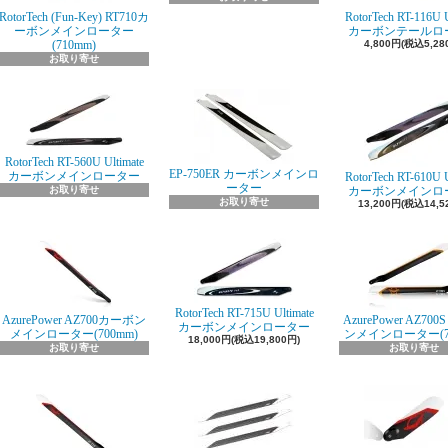
RotorTech (Fun-Key) RT710カ
RotorTech RT-116U U
ーボンメインローター
カーボンテールロ
(710mm)
4,800円(税込5,28
お取り寄せ
RotorTech RT-560U Ultimate
EP-750ER カーボンメインロ
カーボンメインローター
RotorTech RT-610U U
ーター
お取り寄せ
カーボンメインロ
お取り寄せ
13,200円(税込14,5
RotorTech RT-715U Ultimate
AzurePower AZ700カーボン
AzurePower AZ70
カーボンメインローター
メインローター(700mm)
ンメインローター(70
18,000円(税込19,800円)
お取り寄せ
お取り寄せ