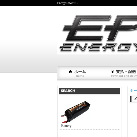
EnergyPowerRC
ホー
Battery