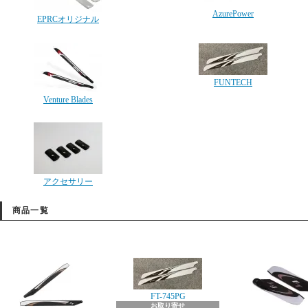
AzurePower
EPRCオリジナル
FUNTECH
Venture Blades
アクセサリー
商品一覧
FT-745PG
お取り寄せ