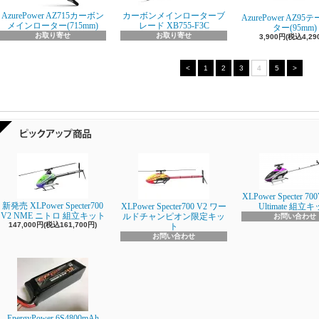
AzurePower AZ715カーボン
カーボンメインローターブ
AzurePower AZ9
メインローター(715mm)
レード XB755-F3C
ター(95mm)
お取り寄せ
お取り寄せ
3,900円(税込4,29
<
1
2
3
4
5
>
XLPower Specter 700
新発売 XLPower Specter700
XLPower Specter700 V2 ワー
Ultimate 組立
V2 NME ニトロ 組立キット
ルドチャンピオン限定キッ
お問い合わせ
147,000円(税込161,700円)
ト
お問い合わせ
EnergyPower 6S4800mAh