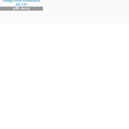
EnergyPower 6S4800mAh
45C LW
お問い合わせ