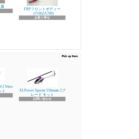
尾翼
FRPフロントボディー
（FORZA700)
お取り寄せ
V2 Nitro
XLPower Specter Ultimate 2ブ
キット
レード キット
お問い合わせ