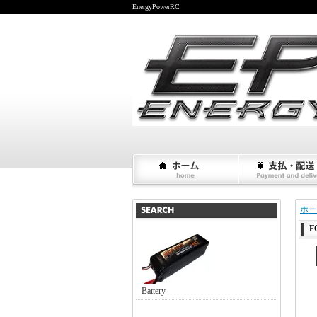
EnergyPowerRC
ホー
F
Battery