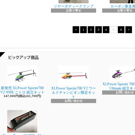
リヤーボディークランプ
カーボン垂直
お取り寄せ
お取り寄せ
<
1
2
3
4
5
6
>
XLPower Specter 700
新発売 XLPower Specter700
XLPower Specter700 V2 ワー
Ultimate 組立
V2 NME ニトロ 組立キット
ルドチャンピオン限定キッ
お問い合わせ
147,000円(税込161,700円)
ト
お問い合わせ