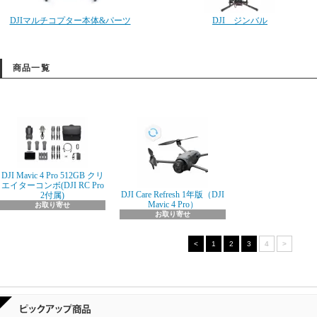
DJIマルチコプター本体&パーツ
DJI ジンバル
商品一覧
DJI Mavic 4 Pro 512GB クリ
エイターコンボ(DJI RC Pro
DJI Care Refresh 1年版（DJI
2付属)
Mavic 4 Pro）
お取り寄せ
お取り寄せ
<
1
2
3
4
>