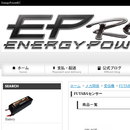
EnergyPowerRC
ホーム
>
メカ関係
>
受信機
>
FUT
FUTABAセンサー
商品一覧
Battery