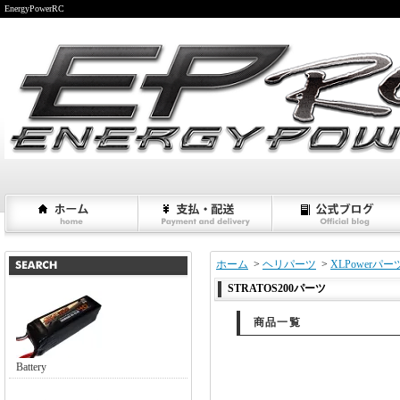
EnergyPowerRC
ホーム
>
ヘリパーツ
>
XLPowerパー
STRATOS200パーツ
商品一覧
Battery