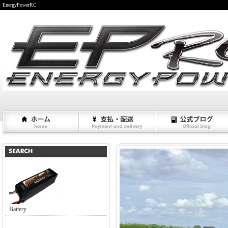
EnergyPowerRC
Battery