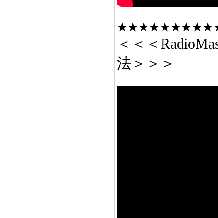
★★★★★★★★★
＜＜＜RadioMa
法＞＞＞