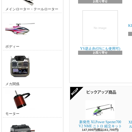
お取り寄せ
メインローター・テールローター
K
No image
ボディー
YS逆止弁(OSにも使用可)
お取り寄せ
メカ関係
モーター
新発売 XLPower Specter700
X
V2 NME ニトロ 組立キット
147,000円(税込161,700円)