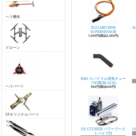
ヘリ機体
XGUARD RPM
K
SUPERSENSOR
7,600円(税込8,360円)
ドローン
K&S スパイラル排気チュー
ブ45度(BLACK)
ヘリパーツ
582円(税込640円)
EPオリジナルパーツ
OS GT15HZII パワーブース
O
トパイプ付