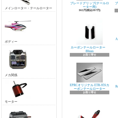
ブレードグリップ(テールロ
ブ
ーター用)
メインローター・テールローター
361円(税込397円)
A
ボディー
カーボンテールローター
80mm
お取り寄せ
メカ関係
EPRCオリジナル ETR-95Sカ
R
ーボンテールローター
お取り寄せ
モーター