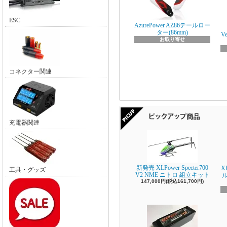
ESC
AzurePower AZ86テールロー
ター(86mm)
V
お取り寄せ
コネクター関連
充電器関連
新発売 XLPower Specter700
X
工具・グッズ
V2 NME ニトロ 組立キット
147,000円(税込161,700円)