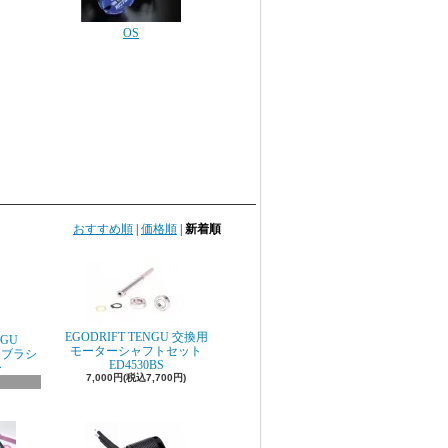
OS
おすすめ順
|
価格順
|
新着順
EGODRIFT TENGU 交換用
NGU
モーターシャフトセット
S) ブラシ
ED4530BS
ー
7,000円(税込7,700円)