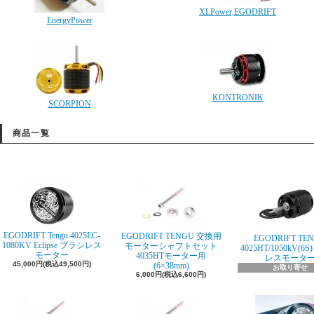
XLPower,EGODRIFT
EnergyPower
KONTRONIK
SCORPION
商品一覧
EGODRIFT Tengu 4025EC-
EGODRIFT TENGU 交換用
EGODRIFT TE
1080KV Eclipse ブラシレス
モーターシャフトセット
4025HT/1050kV(6
モーター
4035HTモーター用
レスモータ
45,000円(税込49,500円)
(6×38mm)
お取り寄せ
6,000円(税込6,600円)