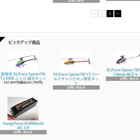
お取り寄せ
<
1
2
>
XLPower Specter 700
新発売 XLPower Specter700
XLPower Specter700 V2 ワー
Ultimate 組立
V2 NME ニトロ 組立キット
ルドチャンピオン限定キッ
お問い合わせ
147,000円(税込161,700円)
ト
お問い合わせ
EnergyPower 6S4800mAh
45C LW
お問い合わせ