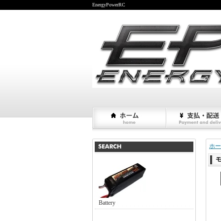
EnergyPowerRC
ホー
Battery