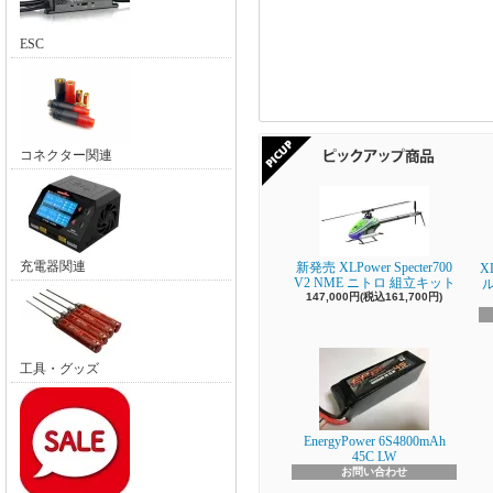
ESC
コネクター関連
充電器関連
新発売 XLPower Specter700
X
V2 NME ニトロ 組立キット
147,000円(税込161,700円)
工具・グッズ
EnergyPower 6S4800mAh
45C LW
お問い合わせ