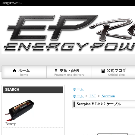
EnergyPowerRC
ホーム
ホーム
>
ESC
>
Scorpion
Scorpion V Link 2 ケーブル
Battery