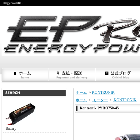
EnergyPowerRC
ホーム
>
KONTRONIK
ホーム
>
モーター
>
KONTRONIK
Kontronik PYRO750-45
Battery