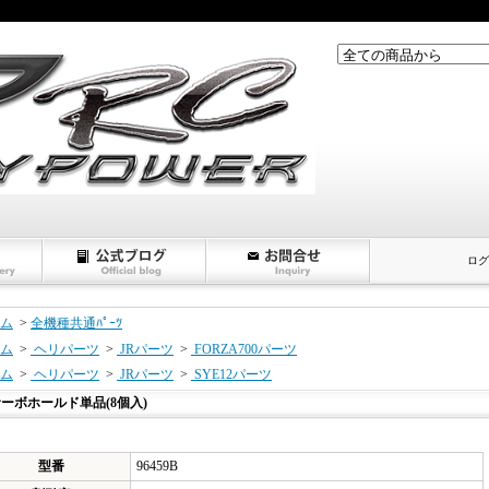
ログ
ム
>
全機種共通ﾊﾟｰﾂ
ム
>
ヘリパーツ
>
JRパーツ
>
FORZA700パーツ
ム
>
ヘリパーツ
>
JRパーツ
>
SYE12パーツ
ーボホールド単品(8個入)
型番
96459B