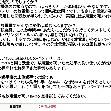
ぜなのでしょうか？
、機体の共振点なので、はっきりとした原因はわからないです
ッテリーの放電量によって回転数は同じでも、安定した電流が
定した回転数が得られているので、実際には放電量が追い付
、放電量でそんなに変化は感じられますか？
、私自身、この数年間40Cあたりにこだわりを持ってテストし
バリングのトルクの違いは感じではいないです。
かし、上空での低回転をはじめ、やはり放電量が少ないバッ
転落ちが激しいです。その分放電量が高いものは回転落ちが
い4800mAhの45Cのバッテリーは、
000mAhと同じ残量で、放電量が高いため効率の良い使い方が
た横揺れを解決できた事例もあります。
本選手権の上位選手での話でも、
0Cをつけていたら横揺れ等になやみ、なぜか45Cを付けるとし
量かと思い、わざと重りをつけても一切なおらず、バッテリー
様も放電量が高いものを是非試してみてください。
販売価格
0円(税込0円)