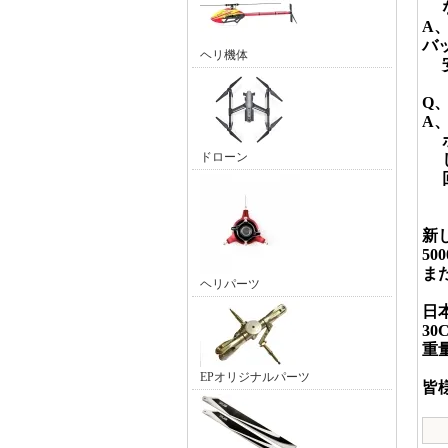
な
A
バ
ヘリ機体
安
Q
A
ホ
ドローン
し
回
新し
5
ま
ヘリパーツ
日
3
重
EPオリジナルパーツ
皆