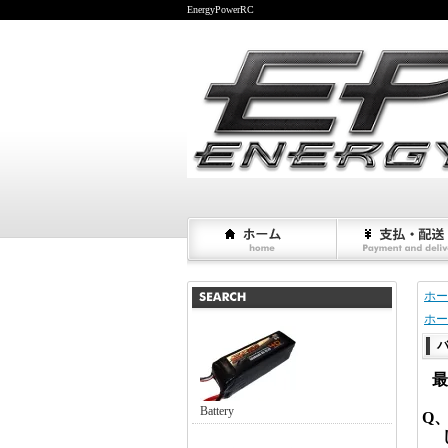
EnergyPowerRC
ホー
ホー
最
Battery
Q
し