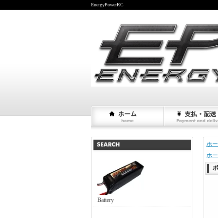
EnergyPowerRC
ホー
ホー
Battery