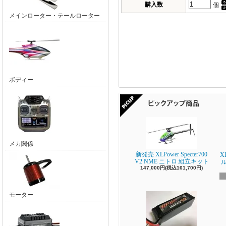
購入数
個
メインローター・テールローター
ボディー
メカ関係
新発売 XLPower Specter700
X
V2 NME ニトロ 組立キット
147,000円(税込161,700円)
モーター