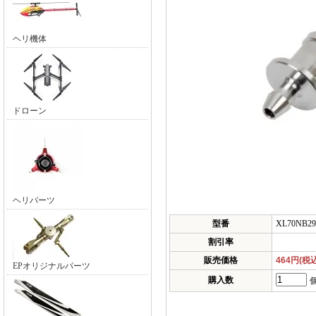
ヘリ機体
ドローン
ヘリパーツ
型番
XL70NB29
割引率
販売価格
464円(税
EPオリジナルパーツ
購入数