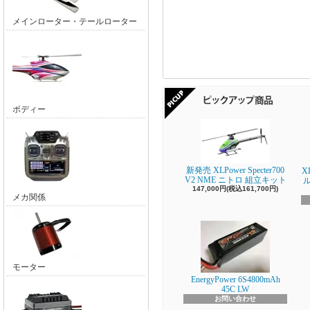
メインローター・テールローター
ボディー
新発売 XLPower Specter700
X
V2 NME ニトロ 組立キット
147,000円(税込161,700円)
メカ関係
モーター
EnergyPower 6S4800mAh
45C LW
お問い合わせ