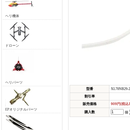
ヘリ機体
ドローン
ヘリパーツ
型番
XL70NB29-
割引率
販売価格
909円(税込1
EPオリジナルパーツ
購入数
個