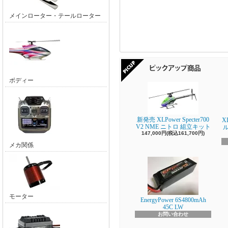
メインローター・テールローター
ボディー
新発売 XLPower Specter700
X
V2 NME ニトロ 組立キット
147,000円(税込161,700円)
メカ関係
モーター
EnergyPower 6S4800mAh
45C LW
お問い合わせ