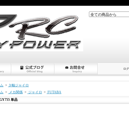
ログ
ム
>
３軸ジャイロ
ム
>
メカ関係
>
ジャイロ
>
FUTABA
GY755 単品