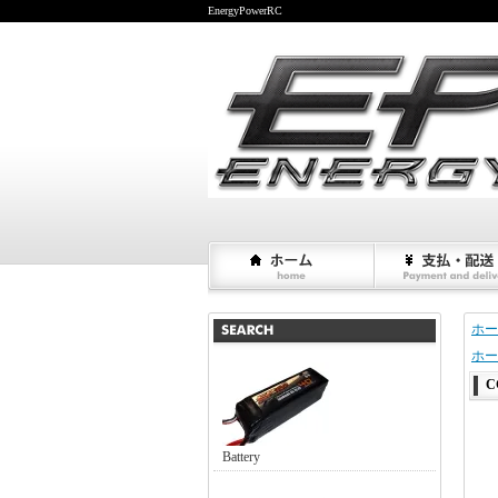
EnergyPowerRC
ホー
ホー
C
Battery