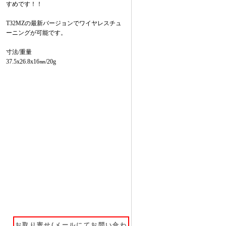
すめです！！
T32MZの最新バージョンでワイヤレスチュ
ーニングが可能です。
寸法/重量
37.5x26.8x16㎜/20g
お取り寄せ(メールにてお問い合わ