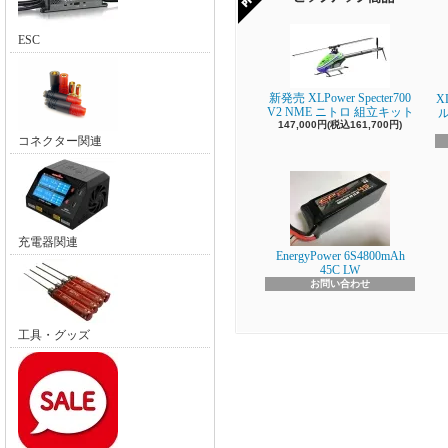
ESC
新発売 XLPower Specter700
X
V2 NME ニトロ 組立キット
147,000円(税込161,700円)
コネクター関連
充電器関連
EnergyPower 6S4800mAh
45C LW
お問い合わせ
工具・グッズ