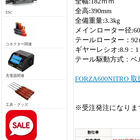
全幅:182ｍｍ
全高:390mm
ESC
全備重量:3.3kg
メインローター径:60
テールローター：92
コネクター関連
ギヤーレシオ:8.9：1：
テール駆動方式：ベ
充電器関連
FORZA600NITRO
工具・グッズ
※受注発注になりま
割引率