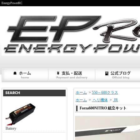
EnergyPowerRC
ホーム
>
550～600クラス
ホーム
>
ヘリ機体
>
JR
Forza600NITRO 組立キット
Battery