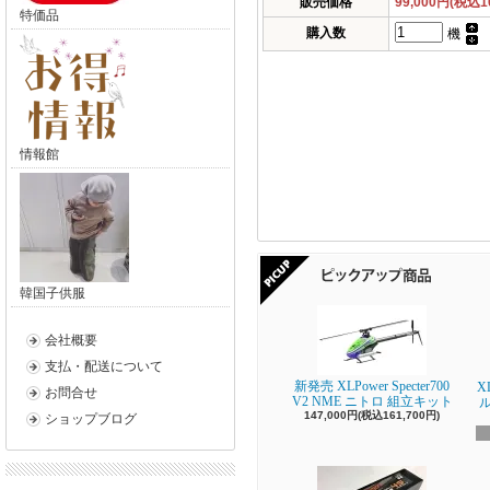
販売価格
99,000円(税込1
特価品
購入数
機
情報館
韓国子供服
会社概要
支払・配送について
新発売 XLPower Specter700
X
お問合せ
V2 NME ニトロ 組立キット
147,000円(税込161,700円)
ショップブログ