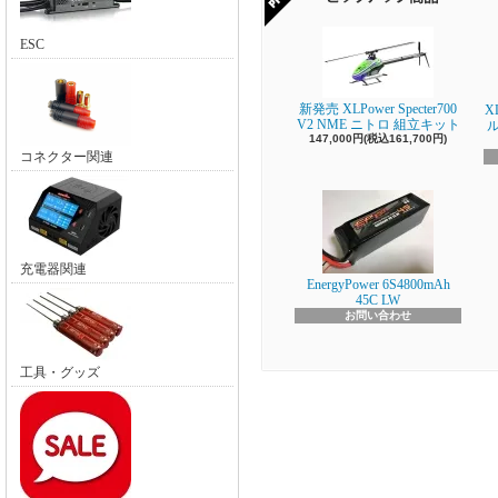
ESC
新発売 XLPower Specter700
X
V2 NME ニトロ 組立キット
147,000円(税込161,700円)
コネクター関連
充電器関連
EnergyPower 6S4800mAh
45C LW
お問い合わせ
工具・グッズ