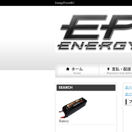
EnergyPowerRC
ホー
ホー
Battery