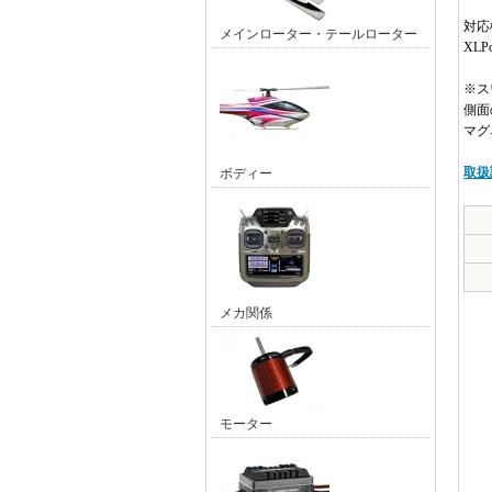
対応
メインローター・テールローター
XLPo
※ス
側面
マグ
取扱
ボディー
メカ関係
モーター