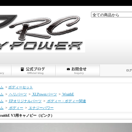
ログ
ム
>
ボディーセット
ム
>
ヘリパーツ
>
XLPowerパーツ
>
WraithE
ム
>
EPオリジナルパーツ
>
ボディー・ボディー関連
ム
>
ボディー
>
エナジーパワー
raithE V3用キャノピー（ピンク）