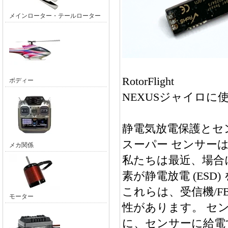
メインローター・テールローター
RotorFlight
ボディー
NEXUSジャイロに
静電気放電保護とセン
スーパー センサーは
メカ関係
私たちは最近、場合
素が静電放電 (ES
これらは、受信機/F
モーター
性があります。 セ
に、センサーに給電