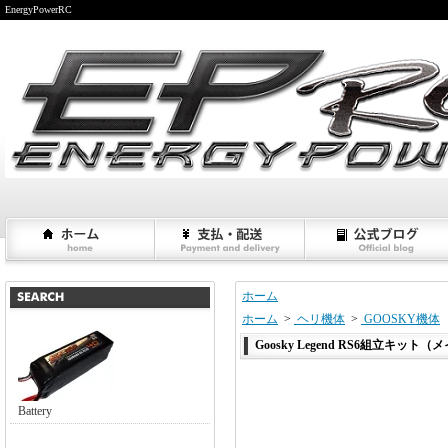
EnergyPowerRC
ホーム
ホーム
>
ヘリ機体
>
GOOSKY機体
Goosky Legend RS6組立キ
Battery