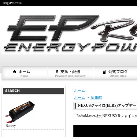
EnergyPowerRC
ホーム
ホーム
>
情報館
NEXUSジャイロ(ELRS)アップデ
RadioMaster社のNEXUSXRジ
Battery