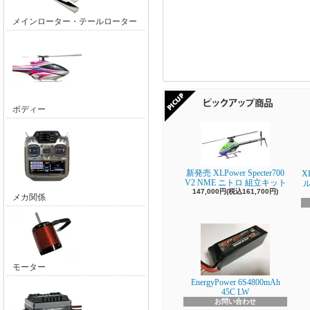
メインローター・テールローター
ボディー
新発売 XLPower Specter700
X
V2 NME ニトロ 組立キット
147,000円(税込161,700円)
メカ関係
モーター
EnergyPower 6S4800mAh
45C LW
お問い合わせ