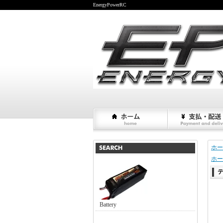
EnergyPowerRC
ホー
ホー
Battery