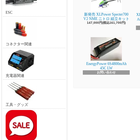
ESC
新発売 XLPower Specter700
X
V2 NME ニトロ 組立キット
147,000円(税込161,700円)
コネクター関連
EnergyPower 6S4800mAh
45C LW
お問い合わせ
充電器関連
工具・グッズ