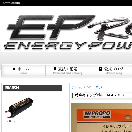
EnergyPowerRC
ホーム
>
M4 ネジ
特殊キャップボルトM４ｘ２６
Battery