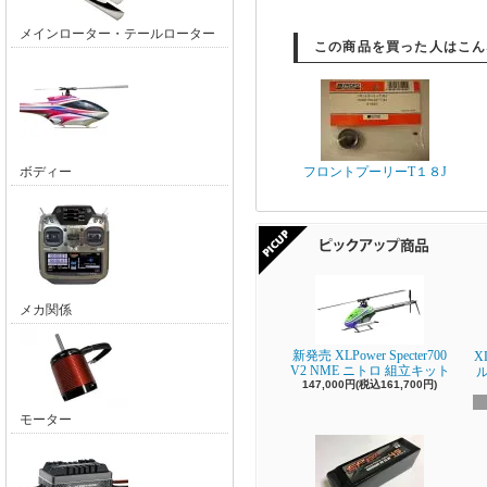
メインローター・テールローター
この商品を買った人はこん
ボディー
フロントプーリーT１８J
メカ関係
新発売 XLPower Specter700
X
V2 NME ニトロ 組立キット
147,000円(税込161,700円)
モーター