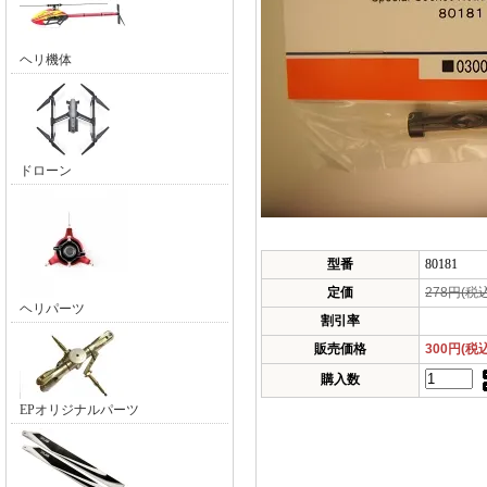
ヘリ機体
ドローン
型番
80181
定価
278円(税
ヘリパーツ
割引率
販売価格
300円(税
購入数
EPオリジナルパーツ