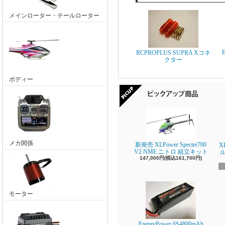
メインローター・テールローター
RCPROPLUS SUPRA Xコネ
クター
ボディー
メカ関係
新発売 XLPower Specter700
X
V2 NME ニトロ 組立キット
147,000円(税込161,700円)
モーター
EnergyPower 6S4800mAh