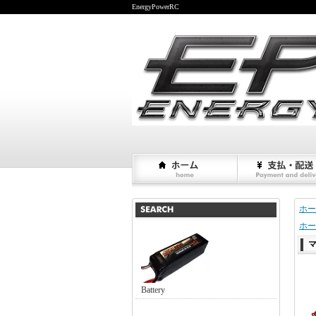
EnergyPowerRC
ホー
ホー
Battery