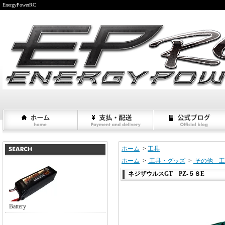
EnergyPowerRC
ホーム
>
工具
ホーム
>
工具・グッズ
>
その他 工
ネジザウルスGT PZ-５８E
Battery