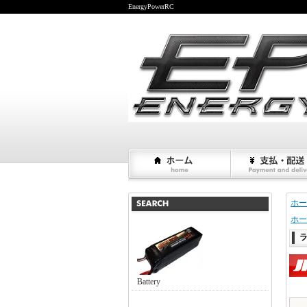
EnergyPowerRC
ホー
ホー
Battery