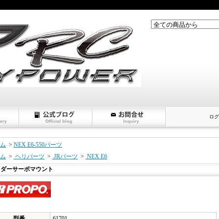
ログ
ム
>
NEX E6-550パーツ
ム
>
ヘリパーツ
>
JRパーツ
>
NEX E6
ラダーサーボマウント
型番
61701