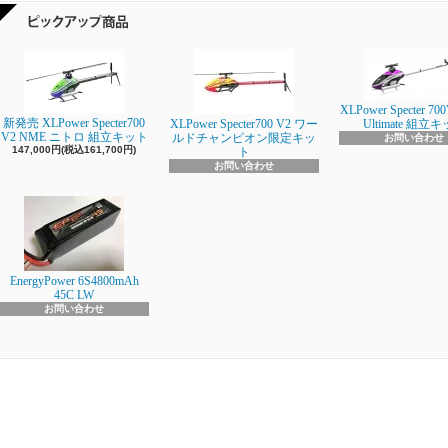
XLPower Specter 700
新発売 XLPower Specter700
XLPower Specter700 V2 ワー
Ultimate 組立
V2 NME ニトロ 組立キット
ルドチャンピオン限定キッ
お問い合わせ
147,000円(税込161,700円)
ト
お問い合わせ
EnergyPower 6S4800mAh
45C LW
お問い合わせ