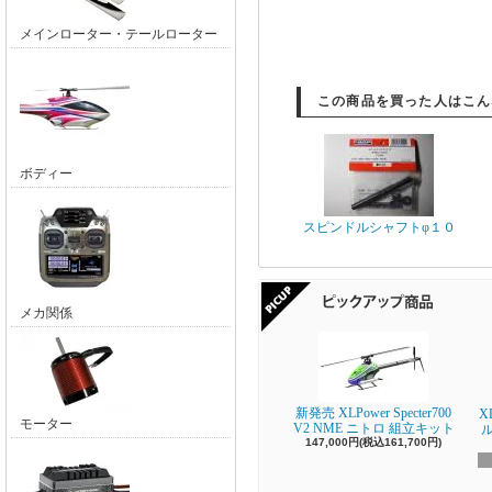
メインローター・テールローター
この商品を買った人はこん
ボディー
スピンドルシャフトφ１０
メカ関係
新発売 XLPower Specter700
X
モーター
V2 NME ニトロ 組立キット
147,000円(税込161,700円)