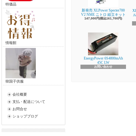
特価品
新発売 XLPower Specter700
X
V2 NME ニトロ 組立キット
147,000円(税込161,700円)
情報館
EnergyPower 6S4800mAh
45C LW
お問い合わせ
韓国子供服
会社概要
支払・配送について
お問合せ
ショップブログ