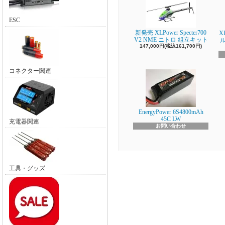
ESC
新発売 XLPower Specter700
X
V2 NME ニトロ 組立キット
147,000円(税込161,700円)
コネクター関連
EnergyPower 6S4800mAh
45C LW
充電器関連
お問い合わせ
工具・グッズ