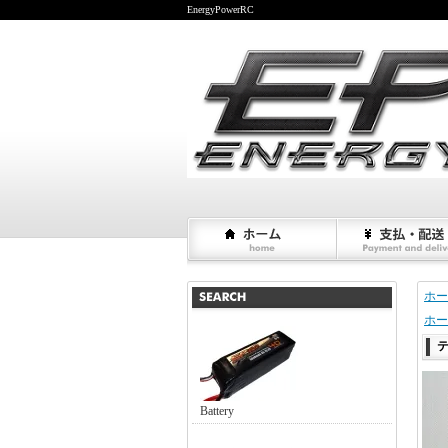
EnergyPowerRC
ホー
ホー
Battery