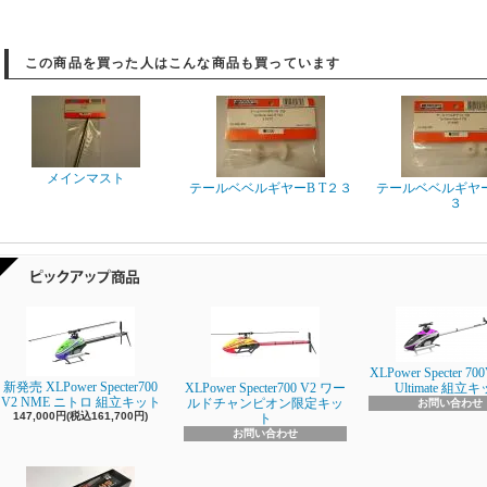
この商品を買った人はこんな商品も買っています
メインマスト
テールベベルギヤーB T２３
テールベベルギヤー
３
XLPower Specter 700
新発売 XLPower Specter700
XLPower Specter700 V2 ワー
Ultimate 組立
V2 NME ニトロ 組立キット
ルドチャンピオン限定キッ
お問い合わせ
147,000円(税込161,700円)
ト
お問い合わせ