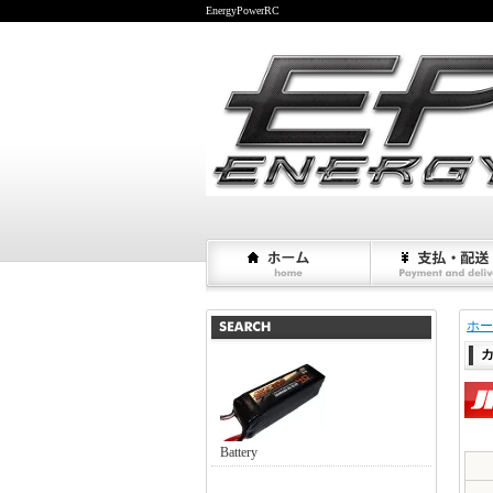
EnergyPowerRC
ホー
Battery