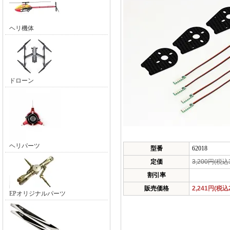
ヘリ機体
ドローン
ヘリパーツ
型番
62018
定価
3,200円(税込3
割引率
販売価格
2,241円(税込2
EPオリジナルパーツ