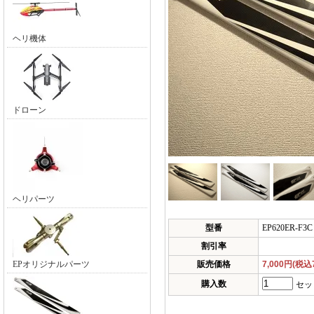
ヘリ機体
ドローン
ヘリパーツ
型番
EP620ER-F3C
割引率
販売価格
7,000円(税込7
EPオリジナルパーツ
購入数
セッ