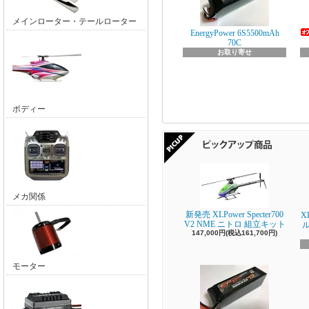
メインローター・テールローター
EnergyPower 6S5500mAh
70C
お取り寄せ
ボディー
メカ関係
新発売 XLPower Specter700
X
V2 NME ニトロ 組立キット
147,000円(税込161,700円)
モーター