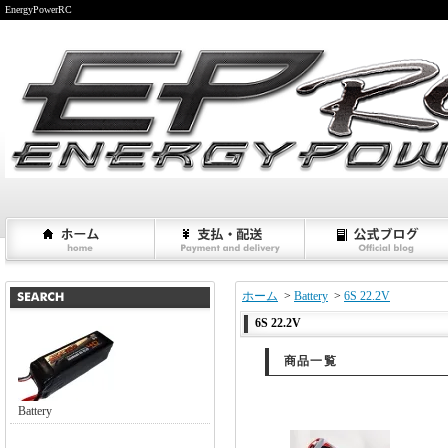
EnergyPowerRC
ホーム
>
Battery
>
6S 22.2V
6S 22.2V
商品一覧
Battery