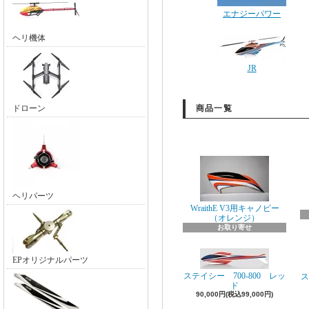
エナジーパワー
ヘリ機体
JR
ドローン
商品一覧
ヘリパーツ
WraithE V3用キャノピー
（オレンジ）
お取り寄せ
EPオリジナルパーツ
ステイシー 700-800 レッ
ス
ド
90,000円(税込99,000円)