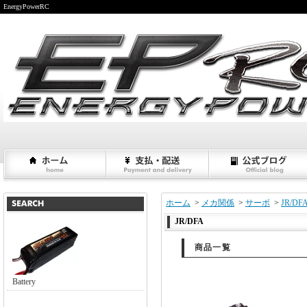
EnergyPowerRC
ホーム
>
メカ関係
>
サーボ
>
JR/DF
JR/DFA
商品一覧
Battery