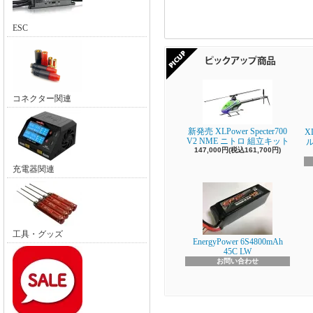
ESC
コネクター関連
新発売 XLPower Specter700
X
V2 NME ニトロ 組立キット
147,000円(税込161,700円)
充電器関連
工具・グッズ
EnergyPower 6S4800mAh
45C LW
お問い合わせ