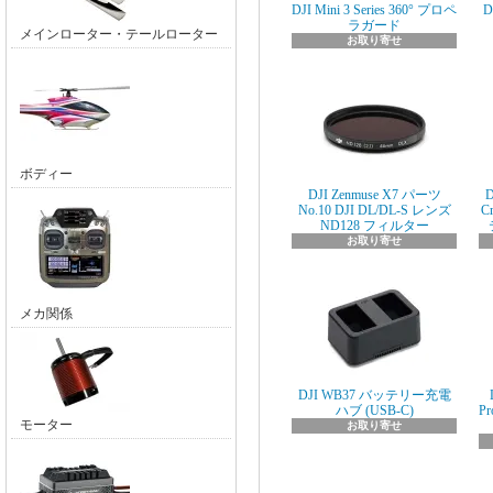
DJI Mini 3 Series 360° プロペ
D
ラガード
メインローター・テールローター
お取り寄せ
ボディー
DJI Zenmuse X7 パーツ
D
No.10 DJI DL/DL-S レンズ
C
ND128 フィルター
お取り寄せ
メカ関係
DJI WB37 バッテリー充電
ハブ (USB-C)
Pr
モーター
お取り寄せ