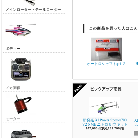
メインローター・テールローター
この商品を買った人はこん
ボディー
オートロシャフトφ１２
メカ関係
モーター
新発売 XLPower Specter700
X
V2 NME ニトロ 組立キット
147,000円(税込161,700円)