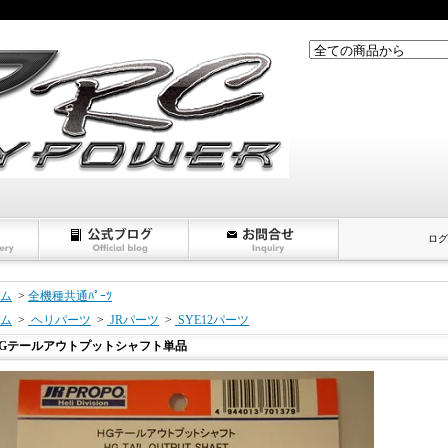
ログ
ム
>
全機種共通ﾊﾟｰﾂ
ム
>
ヘリパーツ
>
JRパーツ
>
SYE12パーツ
HGテールアウトプットシャフト単品