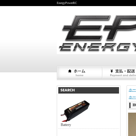
EnergyPowerRC
ホー
ホー
Battery