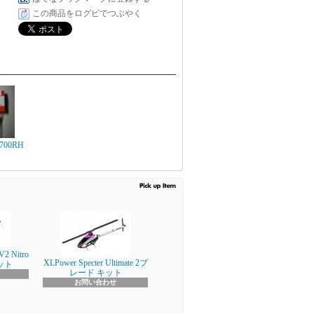
この商品をログピでつぶやく
00RH
V2 Nitro
XLPower Specter Ultimate 2ブ
キット
レード キット
お問い合わせ