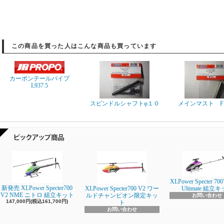
この商品を買った人はこんな商品も買っています
カーボンテールパイプ
L937.5
スピンドルシャフトφ１０
メインマスト F7
XLPower Specter 700
新発売 XLPower Specter700
XLPower Specter700 V2 ワー
Ultimate 組立
V2 NME ニトロ 組立キット
ルドチャンピオン限定キッ
お問い合わせ
147,000円(税込161,700円)
ト
お問い合わせ