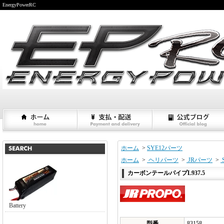
EnergyPowerRC
ホーム
>
SYE12パーツ
ホーム
>
ヘリパーツ
>
JRパーツ
>
カーボンテールパイプL937.5
Battery
型番
83158