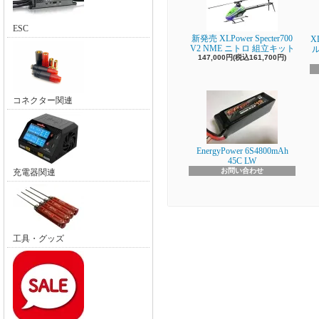
ESC
新発売 XLPower Specter700
X
V2 NME ニトロ 組立キット
147,000円(税込161,700円)
コネクター関連
EnergyPower 6S4800mAh
45C LW
お問い合わせ
充電器関連
工具・グッズ